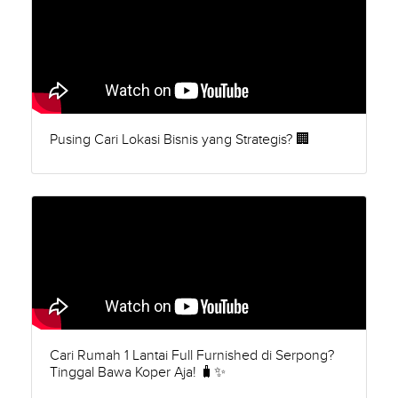
Pusing Cari Lokasi Bisnis yang Strategis? 🏢
Cari Rumah 1 Lantai Full Furnished di Serpong?
Tinggal Bawa Koper Aja! 🧳✨