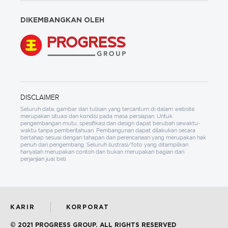
DIKEMBANGKAN OLEH
DISCLAIMER
Seluruh data, gambar dan tulisan yang tercantum di dalam website
merupakan situasi dan kondisi pada masa persiapan. Untuk
pengembangan mutu, spesifikasi dan design dapat berubah sewaktu-
waktu tanpa pemberitahuan. Pembangunan dapat dilakukan secara
bertahap sesuai dengan tahapan dan perencanaan yang merupakan hak
penuh dari pengembang. Seluruh ilustrasi/foto yang ditampilkan
hanyalah merupakan contoh dan bukan merupakan bagian dari
perjanjian jual beli.
KARIR
KORPORAT
© 2021 PROGRESS GROUP. ALL RIGHTS RESERVED