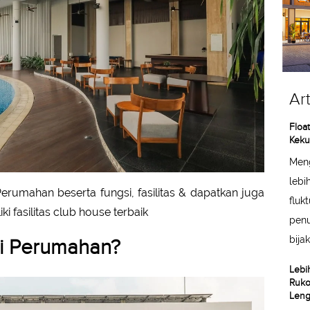
Art
Float
Keku
Meng
lebi
Perumahan beserta fungsi, fasilitas & dapatkan juga
fluk
fasilitas club house terbaik
penu
bija
di Perumahan?
Lebi
Ruko
Leng