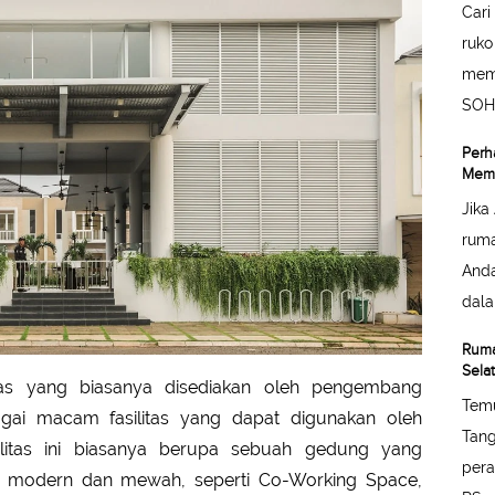
Cari
ruko
memi
SOH
Perh
Memb
Jika
ruma
Anda
dalam
Ruma
Sela
tas yang biasanya disediakan oleh pengembang
Temu
agai macam fasilitas yang dapat digunakan oleh
Tang
ilitas ini biasanya berupa sebuah gedung yang
pera
tas modern dan mewah, seperti Co-Working Space,